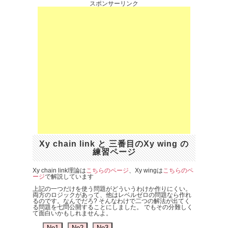
スポンサーリンク
Xy chain link と 三番目のXy wing の
練習ページ
Xy chain link理論は
こちらのページ
、Xy wingは
こちらのペ
ージ
で解説しています
上記の一つだけを使う問題がどういうわけか作りにくい。
両方のロジックがあって、他はレベルゼロの問題なら作れ
るのです。なんでだろ? そんなわけで二つの解法が出てく
る問題を七問公開することにしました。 でもその分難しく
て面白いかもしれませんよ。
No1
No2
No3