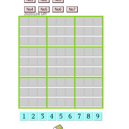
No4
No5
No6
No7
2020/12/6 UP!