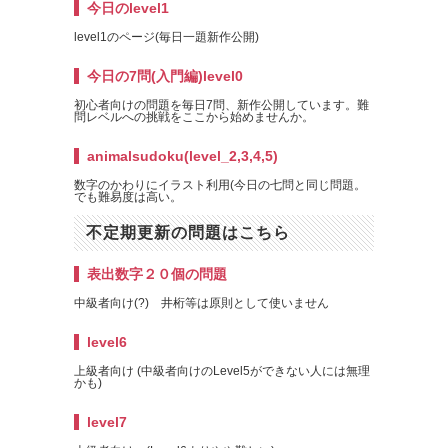
今日のlevel1
level1のページ(毎日一題新作公開)
今日の7問(入門編)level0
初心者向けの問題を毎日7問、新作公開しています。難
問レベルへの挑戦をここから始めませんか。
animalsudoku(level_2,3,4,5)
数字のかわりにイラスト利用(今日の七問と同じ問題。
でも難易度は高い。
不定期更新の問題はこちら
表出数字２０個の問題
中級者向け(?) 井桁等は原則として使いません
level6
上級者向け (中級者向けのLevel5ができない人には無理
かも)
level7