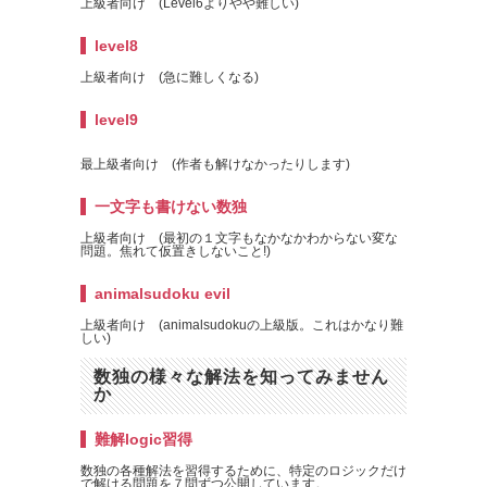
上級者向け (Level6よりやや難しい)
level8
上級者向け (急に難しくなる)
level9
最上級者向け (作者も解けなかったりします)
一文字も書けない数独
上級者向け (最初の１文字もなかなかわからない変な
問題。焦れて仮置きしないこと!)
animalsudoku evil
上級者向け (animalsudokuの上級版。これはかなり難
しい)
数独の様々な解法を知ってみません
か
難解logic習得
数独の各種解法を習得するために、特定のロジックだけ
で解ける問題を７問ずつ公開しています。