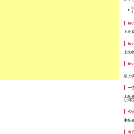
l
1
lev
上級者
lev
上級者
lev
最上級
一
上級
な問題
今日
中級者
今日