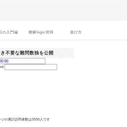
日の入門編
難解logic習得
遊び方
置き不要な難問数独を公開
ord
ジの累計訪問者数は3550人です