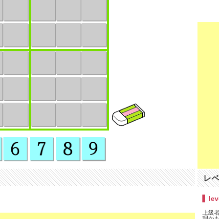
レ
lev
上級者
理かも