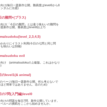
向け(毎日一題新作公開。難易度はlevel6から8
ンダムに出題)
日の難問+(プラス)
者向け(「今日の難問」とは違う味わいの難問を
題新作公開。難易度はlevel8以上?)
imalsudoku(level_2,3,4,5)
のかわりにイラスト利用(今日の七問と同じ問
も味わいは別物)
imalsudoku evil
向け (animalsudokuの上級版。これはかなり
)
のlevel1(& animal)
el1のページ(毎日一題新作公開。何も考えないで
るほど簡単ではありません、念のため)
の7問(入門編)level0
者向けの問題を毎日7問、新作公開しています。
レベルへの挑戦をここから始めませんか。