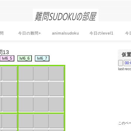
問
今日の難問+
animalsudoku
今日のlevel1
今
問13
仮
last rec
このペー