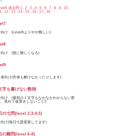
evel6 過去問 1 ,
2 ,
3 ,
4 ,
5 ,
6 ,
7 ,
8 ,
9 ,
10 ,
1 ,
12 ,
13 ,
14 ,
15 ,
16 ,
17 ,
18
el7
向け (Level6よりやや難しい)
el8
向け (急に難しくなる)
el9
者向け(作者も解けなかったりします)
文字も書けない数独
者向け (最初の１文字もなかなかわからない変
。焦れて仮置きしないこと!)
の七問(level 2,3,4,5)
向け(毎日七題更新してます)
の難問(level 6-8)