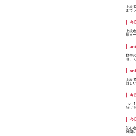
上級者
までラ
今
上級
毎日一
an
数字
題。で
an
上級者
難しい
今日
lev
解け
今日
初心
難問