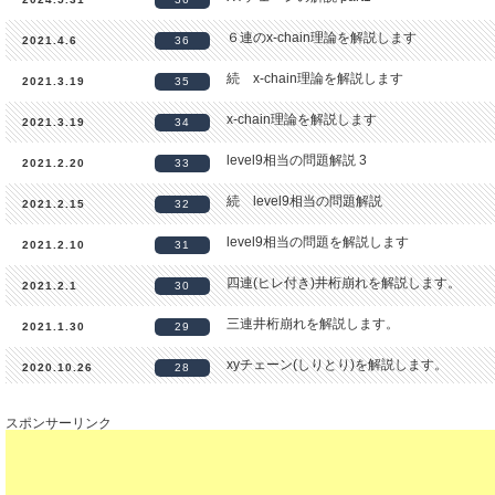
６連のx-chain理論を解説します
2021.4.6
36
続 x-chain理論を解説します
2021.3.19
35
x-chain理論を解説します
2021.3.19
34
level9相当の問題解説 3
2021.2.20
33
続 level9相当の問題解説
2021.2.15
32
level9相当の問題を解説します
2021.2.10
31
四連(ヒレ付き)井桁崩れを解説します。
2021.2.1
30
三連井桁崩れを解説します。
2021.1.30
29
xyチェーン(しりとり)を解説します。
2020.10.26
28
xyチェーンリンク理論を解説します。
2020.8.3
27
スポンサーリンク
三通りのxy-wingを解説します。
2020.8.3
26
ひれ付き四連井桁(Finned jellyfish) 理論
2020.4.22
25