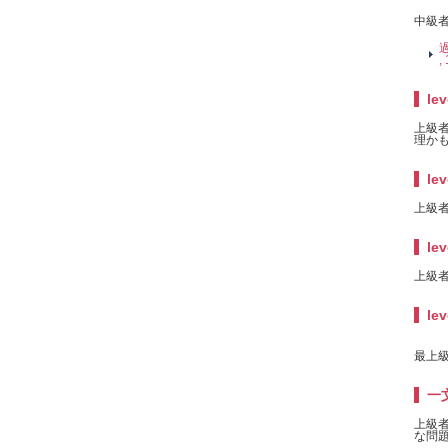
中級者
過
,
lev
上級者
理かも
lev
上級者
lev
上級者
lev
最上級
一
上級
な問題