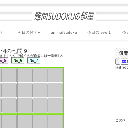
問
今日の難問+
animalsudoku
今日のlevel1
今
個の七問 9
仮
書きをしないで解くのが作者には一番楽しい
last rec
このペー