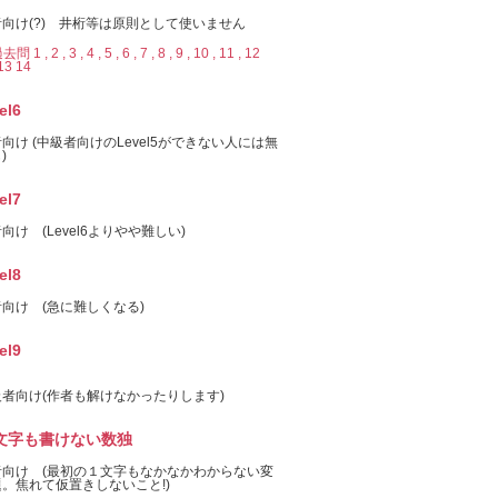
向け(?) 井桁等は原則として使いません
去問 1 ,
2 ,
3 ,
4 ,
5 ,
6 ,
7 ,
8 ,
9 ,
10 ,
11 ,
12
13
14
el6
向け (中級者向けのLevel5ができない人には無
)
el7
向け (Level6よりやや難しい)
el8
向け (急に難しくなる)
el9
者向け(作者も解けなかったりします)
文字も書けない数独
者向け (最初の１文字もなかなかわからない変
。焦れて仮置きしないこと!)