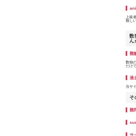
an
上級者
難しい
数
ん
難解
数独
だけ
過
当サ
そ
難
su
サ