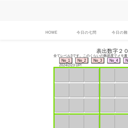
HOME
今日の七問
今日の難
表出数字２０
全てレベル3です。このくらいの難易度でメモ
2024/2/23 UP!