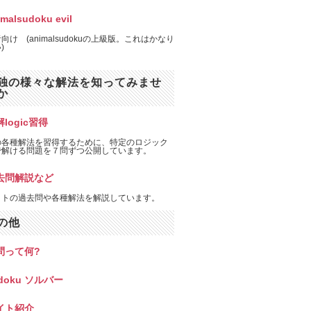
imalsudoku evil
向け (animalsudokuの上級版。これはかなり
)
独の様々な解法を知ってみませ
か
logic習得
の各種解法を習得するために、特定のロジック
で解ける問題を７問ずつ公開しています。
去問解説など
イトの過去問や各種解法を解説しています。
の他
問って何?
doku ソルバー
イト紹介