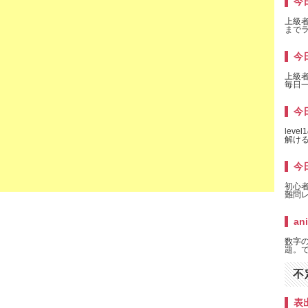
今日
上級者
までラ
今
上級
毎日一
今日
lev
解け
今日
初心
難問
an
数字
題。で
不
表出