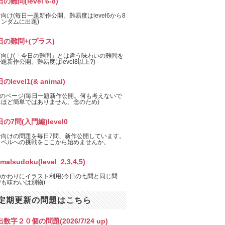
の難問(level 6-8)
向け(毎日一題新作公開。難易度はlevel6から8
ンダムに出題)
日の難問+(プラス)
者向け(「今日の難問」とは違う味わいの難問を
題新作公開。難易度はlevel8以上?)
のlevel1(& animal)
el1のページ(毎日一題新作公開。何も考えないで
るほど簡単ではありません、念のため)
の7問(入門編)level0
者向けの問題を毎日7問、新作公開しています。
レベルへの挑戦をここから始めませんか。
imalsudoku(level_2,3,4,5)
のかわりにイラスト利用(今日の七問と同じ問
も味わいは別物)
定期更新の問題はこちら
数字２０個の問題(2026/7/24 up)