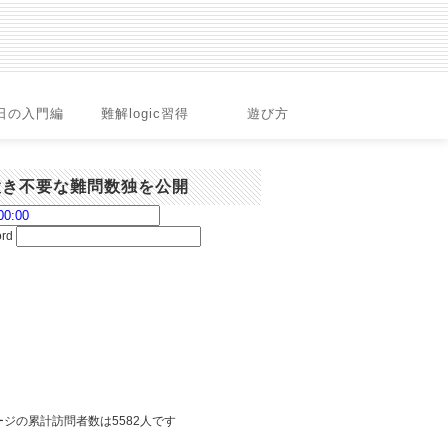
日の入門編
難解logic習得
遊び方
置き不要な難問数独を公開
ord
ジの累計訪問者数は5582人です