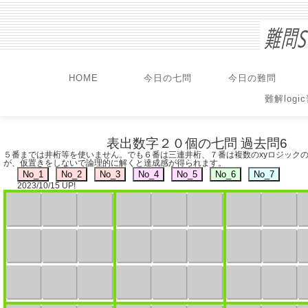
HOME
今日の七問
今日の難問
難解logi
表出数字２０個の七問 過去問6
５番までは井桁等を使いません。でも６番は三連井桁、７番は複数のxyロジック
が、仮置きをしないで論理的に解くと達成感が得られます。
2023/10/15 UP!