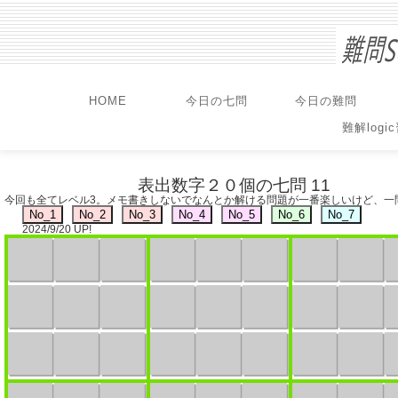
HOME
今日の七問
今日の難問
難解logi
表出数字２０個の七問 11
今回も全てレベル3。メモ書きしないでなんとか解ける問題が一番楽しいけど、一
2024/9/20 UP!