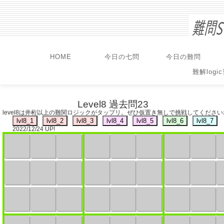
HOME
今日の七問
今日の難問
難解logi
Level8 過去問23
level8は井桁以上の難関ロジックがタップリ。ぜひ仮置き無しで挑戦してください
2022/12/24 UP!