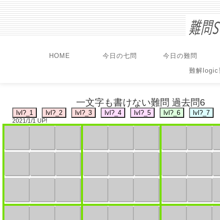
HOME
今日の七問
今日の難問
難解logi
一文字も書けない難問 過去問6
2021/1/1 UP!