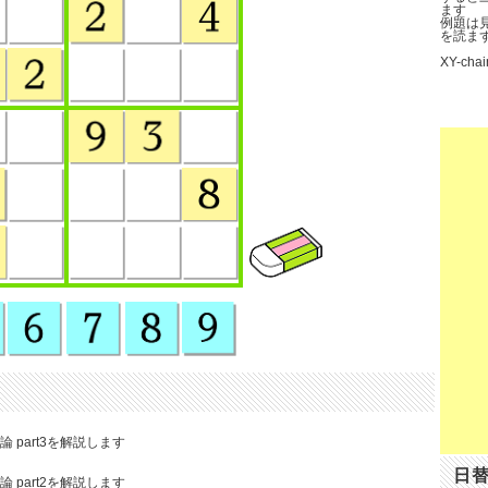
ます
例題は
を読ま
XY-chai
n理論 part3を解説します
日
n理論 part2を解説します