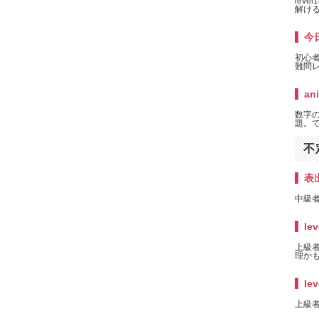
lev
解け
桁(Finned jellyfish) 理論を解説します。
今日
桁(Finned swordfish) 理論を解説します。
初心
難問
Finned fish ) 理論を解説します。
an
ing理論を解説します。
数字
題。で
0年2月5日出題のxy-wingとリモートペア理論を解説します。
不
g理論を解説します。
表
(Remote Pairs)理論を解説します。
中級者
崩れ理論を解説します。
lev
10月15日、正解者率最少記録を更新した問題を解説します。
上級者
理かも
井桁と四連井桁を解説します。下の解説を先にどうぞ。
lev
と二種類の三連井桁を解説します。
上級者
月26日に公開したlevel8の問題です。正解者最少記録更新。