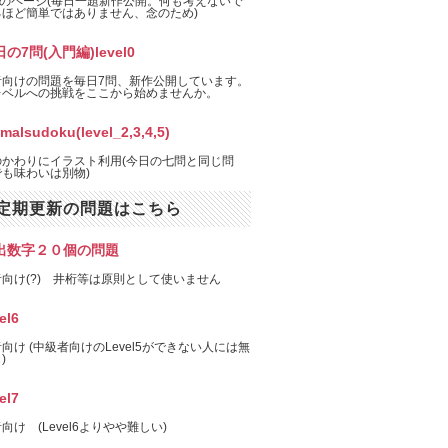
el1のページ(毎日一題新作公開。何も考えないで
るほど簡単ではありません、念のため)
の7問(入門編)level0
者向けの問題を毎日7問、新作公開しています。
レベルへの挑戦をここから始めませんか。
imalsudoku(level_2,3,4,5)
のかわりにイラスト利用(今日の七問と同じ問
も味わいは別物)
定期更新の問題はこちら
出数字２０個の問題
向け(?) 井桁等は原則として使いません
el6
向け (中級者向けのLevel5ができない人には無
)
el7
向け (Level6よりやや難しい)