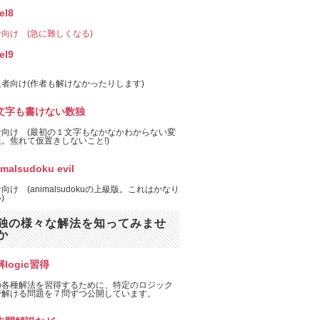
el8
向け (急に難しくなる)
el9
者向け(作者も解けなかったりします)
文字も書けない数独
者向け (最初の１文字もなかなかわからない変
。焦れて仮置きしないこと!)
imalsudoku evil
向け (animalsudokuの上級版。これはかなり
)
独の様々な解法を知ってみませ
か
logic習得
の各種解法を習得するために、特定のロジック
で解ける問題を７問ずつ公開しています。