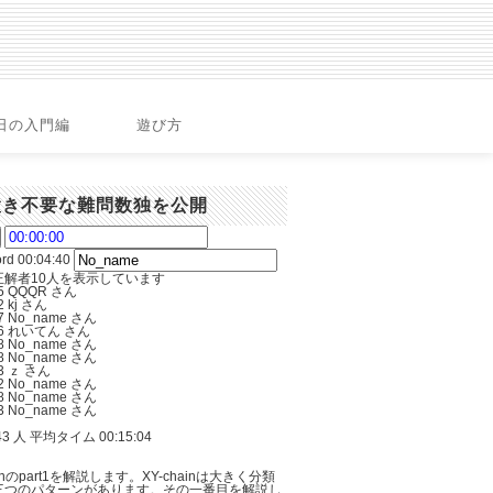
日の入門編
遊び方
置き不要な難問数独を公開
ord
00:04:40
正解者10人を表示しています
45 QQQR さん
2 kj さん
17 No_name さん
:46 れいてん さん
48 No_name さん
48 No_name さん
53 ｚ さん
22 No_name さん
38 No_name さん
33 No_name さん
3 人 平均タイム 00:15:04
ainのpart1を解説します。XY-chainは大きく分類
三つのパターンがあります。その一番目を解説し