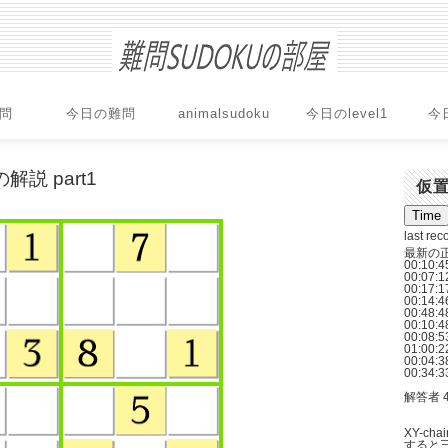
問
今日の難問
animalsudoku
今日のlevel1
今
解説 part1
仮
last rec
最新の
00:10:
00:07:1
00:17:
00:14
00:48:
00:10:
00:08:
01:00:
00:04:
00:34:
解答者 4
XY-ch
すると