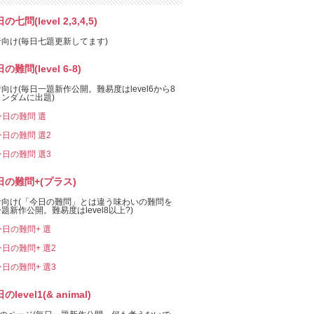
の七問(level 2,3,4,5)
向け(毎日七題更新してます)
の難問(level 6-8)
向け(毎日一題新作公開。難易度はlevel6から8
ンダムに出題)
今日の難問 選
今日の難問 選2
今日の難問 選3
日の難問+(プラス)
者向け(「今日の難問」とは違う味わいの難問を
題新作公開。難易度はlevel8以上?)
今日の難問+ 選
今日の難問+ 選2
今日の難問+ 選3
のlevel1(& animal)