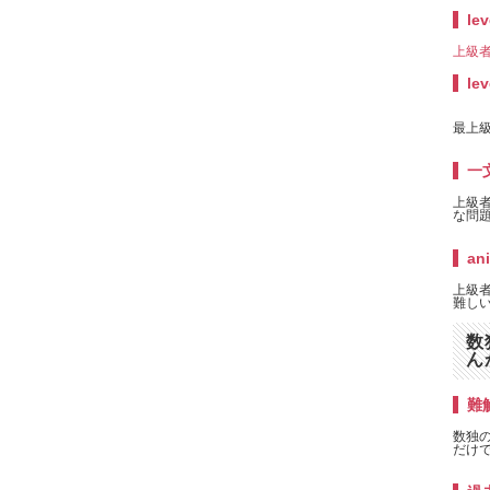
lev
月20日に公開したlevel6の問題です。正解者最少。
上級者
月19日に公開したlevel6の問題です。面白い作品です。
lev
12月14日に公開したlevel6の問題です。盲点の設定がとてもうまくいった作品です。
最上級
12月2日に公開したlevel6の問題です。過去最少の正解率という記録を作りました。
一
日に公開したlevel6の問題です。難しくて面白い作品です。
上級
な問題
日に公開したlevel6の作品です。いろいろなロジックを使う問題です。
an
日に公開したLevel6の問題です。とても面白い作品です。
上級者
難しい
に泥臭い解きかたで解説したLevel8の問題です。
数
開したLevel8の問題です。level8としても難しいほうです。
ん
に公開したLevel6の問題です。典型的な盲点を突く作品です。
難解
に公開した作品です。難易度はLevel7。作者は解けませんでした。
数独
だけ
な難易度なので入門用に(level6のなかでも簡単)