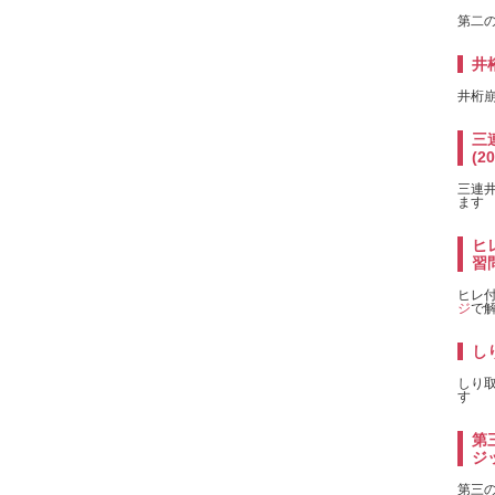
第二のx
井
井桁
三連
(2
三連井桁
ます
ヒレ
習問
ヒレ付き
ジ
で
しり
しり取り
す
第
ジッ
第三のx