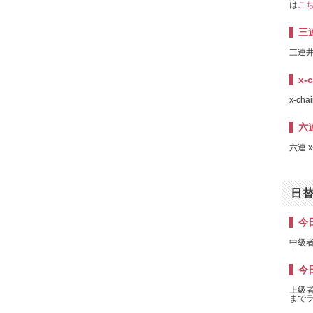
は
こ
三
三連
x-
x-cha
六連
六連 x
日
今日
中級者
今日
上級者
までラ