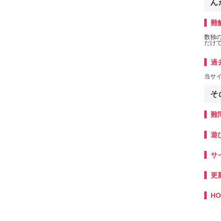
ん
難解
数独
だけ
過
当サ
そ
難
遊
サ
更
HO