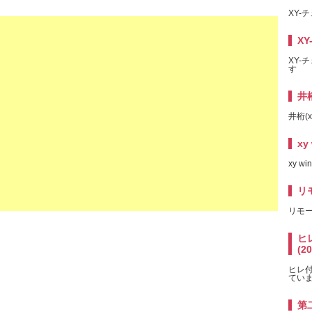
XY-チ
XY
XY-チ
す
井桁
井桁(x
xy
xy wi
リ
リモ
ヒレ
(2
ヒレ付き
てい
第二