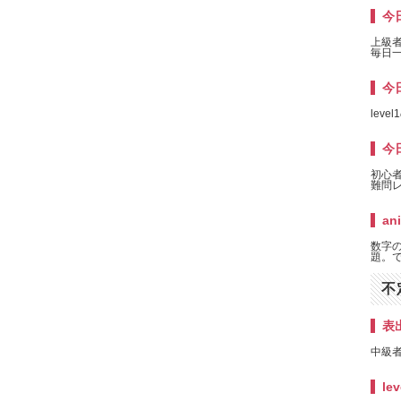
今
上級
毎日一
今日
lev
今日
初心
難問
an
数字
題。
不
表
中級者
lev