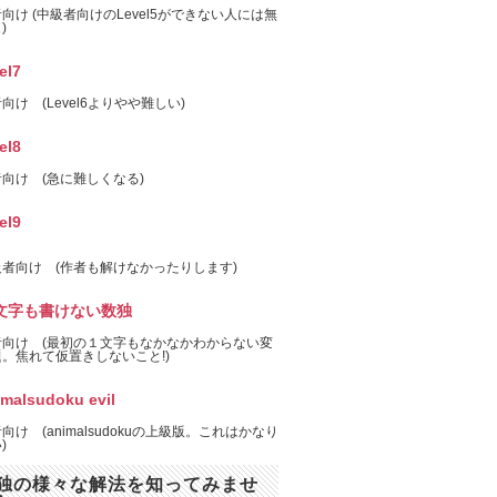
向け (中級者向けのLevel5ができない人には無
)
el7
向け (Level6よりやや難しい)
el8
向け (急に難しくなる)
el9
者向け (作者も解けなかったりします)
文字も書けない数独
者向け (最初の１文字もなかなかわからない変
。焦れて仮置きしないこと!)
imalsudoku evil
向け (animalsudokuの上級版。これはかなり
)
独の様々な解法を知ってみませ