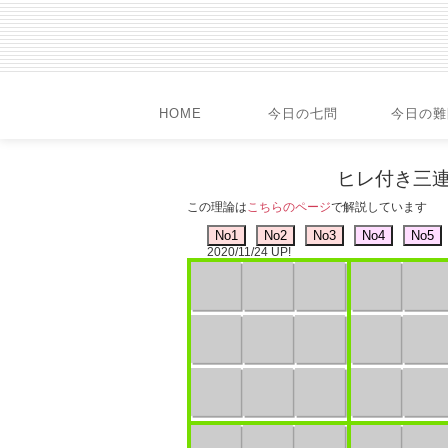
HOME
今日の七問
今日の難
ヒレ付き三連井桁
この理論は
こちらのページ
で解説しています
2020/11/24 UP!