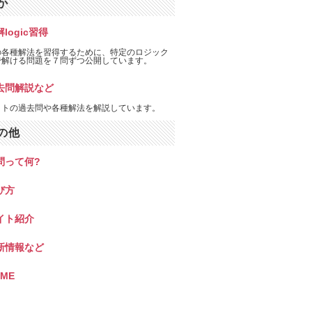
か
logic習得
の各種解法を習得するために、特定のロジック
で解ける問題を７問ずつ公開しています。
去問解説など
イトの過去問や各種解法を解説しています。
の他
問って何?
び方
イト紹介
新情報など
ME