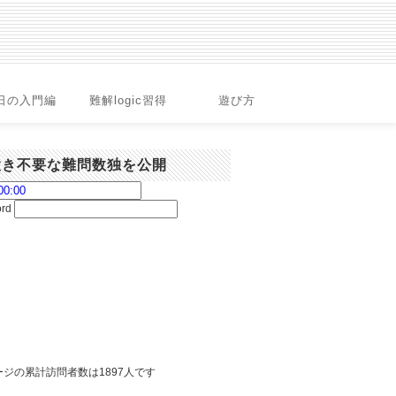
日の入門編
難解logic習得
遊び方
置き不要な難問数独を公開
ord
ジの累計訪問者数は1897人です