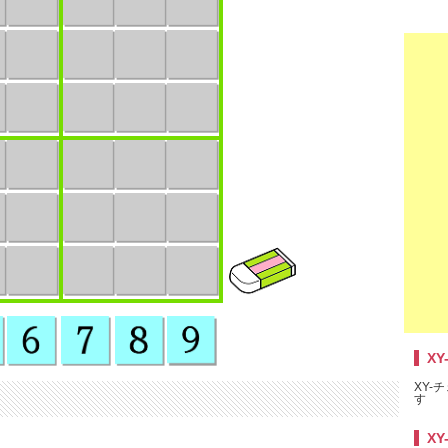
XY
XY-チ
す
XY