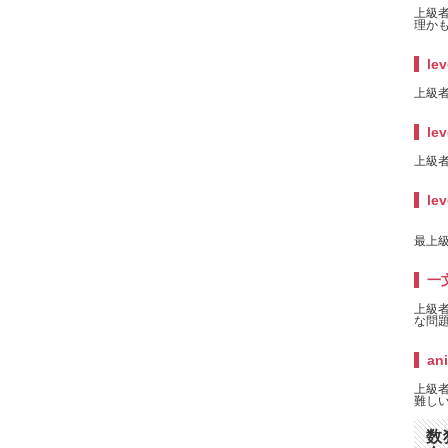
上級者
理かも
lev
上級者
lev
上級者
lev
最上級
一
上級
な問題
an
上級者
難しい
数