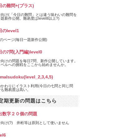
日の難問+(プラス)
者向け(「今日の難問」とは違う味わいの難問を
題新作公開。難易度はlevel8以上?)
のlevel1
el1のページ(毎日一題新作公開)
の7問(入門編)level0
者向けの問題を毎日7問、新作公開しています。
レベルへの挑戦をここから始めませんか。
imalsudoku(level_2,3,4,5)
のかわりにイラスト利用(今日の七問と同じ問
でも難易度は高い。
定期更新の問題はこちら
出数字２０個の問題
向け(?) 井桁等は原則として使いません
el6