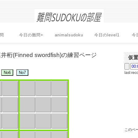
問
今日の難問+
animalsudoku
今日のlevel1
今
(Finned swordfish)の練習ページ
仮
last rec
このペー