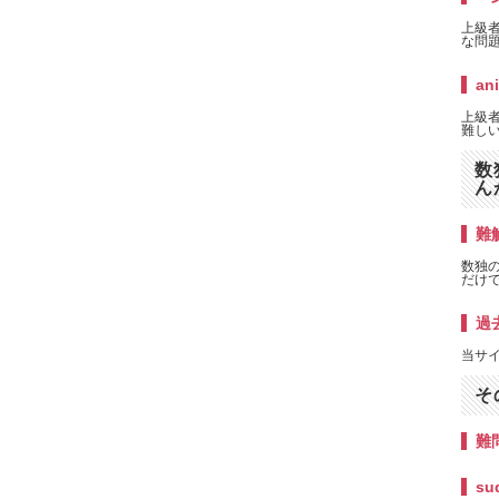
上級
な問題
an
上級者
難しい
数
ん
難解
数独
だけ
過
当サ
そ
難
su