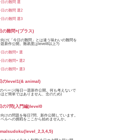
今日の難問 選
今日の難問 選2
今日の難問 選3
日の難問+(プラス)
者向け(「今日の難問」とは違う味わいの難問を
題新作公開。難易度はlevel8以上?)
今日の難問+ 選
今日の難問+ 選2
今日の難問+ 選3
のlevel1(& animal)
el1のページ(毎日一題新作公開。何も考えないで
るほど簡単ではありません、念のため)
の7問(入門編)level0
者向けの問題を毎日7問、新作公開しています。
レベルへの挑戦をここから始めませんか。
imalsudoku(level_2,3,4,5)