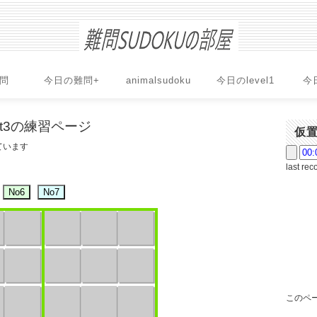
問
今日の難問+
animalsudoku
今日のlevel1
今
part3の練習ページ
仮
ています
last rec
このペー