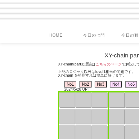
HOME
今日の七問
今日の難
XY-chain 
XY-chain(part3)理論は
こちらのページ
で解説し
上記のロジック以外はlevel1相当の問題です。
XY-chain を発見すれば簡単に解けます。
2024/5/28 UP!