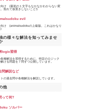
者向け (最初の１文字もなかなかわからない変
。焦れて仮置きしないこと!)
imalsudoku evil
向け (animalsudokuの上級版。これはかなり
)
独の様々な解法を知ってみませ
か
logic習得
の各種解法を習得するために、特定のロジック
で解ける問題を７問ずつ公開しています。
去問解説など
イトの過去問や各種解法を解説しています。
の他
問って何?
doku ソルバー