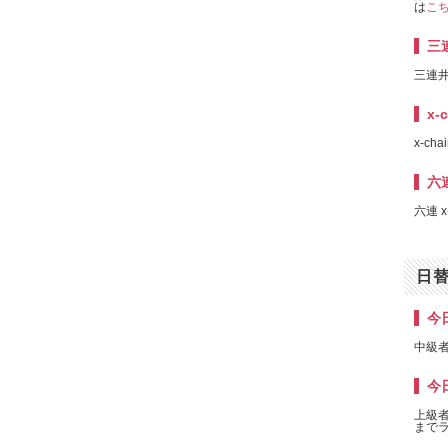
は
こ
三
三連
x-
x-cha
六連
六連 x
日
今日
中級者
今日
上級者
までラ