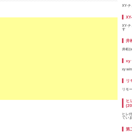
XY-チ
XY
XY-チ
す
井桁
井桁(x
xy
xy wi
リ
リモ
ヒレ
(2
ヒレ付き
てい
第二