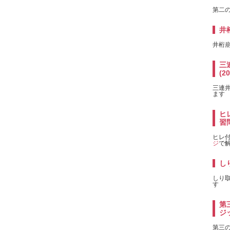
第二のx
井
井桁
三連
(2
三連井桁
ます
ヒレ
習問
ヒレ付き
ジ
で
しり
しり取り
す
第
ジッ
第三のx