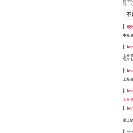
数字
題。で
不
表
中級者
lev
上級者
理かも
lev
上級者
lev
上級者
lev
最上級
一