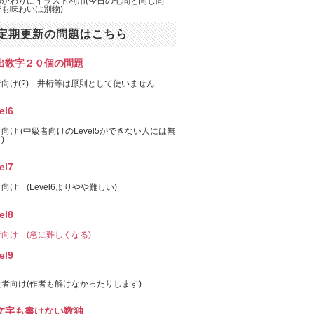
のかわりにイラスト利用(今日の七問と同じ問
も味わいは別物)
定期更新の問題はこちら
出数字２０個の問題
向け(?) 井桁等は原則として使いません
el6
向け (中級者向けのLevel5ができない人には無
)
el7
向け (Level6よりやや難しい)
el8
向け (急に難しくなる)
el9
者向け(作者も解けなかったりします)
文字も書けない数独