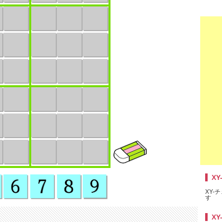
XY
XY-チ
す
XY