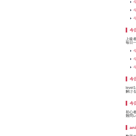
今
上級
毎日一
今日
lev
解け
今日
初心
難問
an